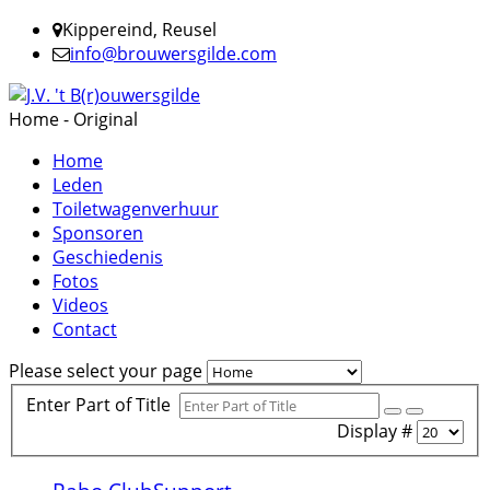
Kippereind, Reusel
info@brouwersgilde.com
Home - Original
Home
Leden
Toiletwagenverhuur
Sponsoren
Geschiedenis
Fotos
Videos
Contact
Please select your page
Enter Part of Title
Display #