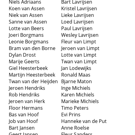
Niels Adriaans
Bart Lavrijsen
Koen van Assen
Kristel Lavrijsen
Niek van Assen
Lieke Lavrijsen
Sanne van Assen
Loed Lavrijsen
Lotte van Beers
Paul Lavrijsen
Joeri Borgmans
Wesley Lavrijsen
Leonie Borgmans
Fleur van Limpt
Bram van den Borne
Jeroen van Limpt
Dylan Drost
Lotte van Limpt
Marije Geerts
Twan van Limpt
Giel Heesterbeek
Jan Lodewijks
Martijn Heesterbeek
Ronald Maas
Twan van der Heijden
Bjarne Maton
Jeroen Hendriks
Inge Michiels
Rob Hendriks
Karen Michiels
Jeroen van Herk
Marieke Michiels
Floor Hermans
Timo Peters
Bas van Hoof
Evi Prins
Job van Hoof
Hanneke van de Put
Bart Jansen
Anne Roelse
Geert Jansen
Fleur Sanders