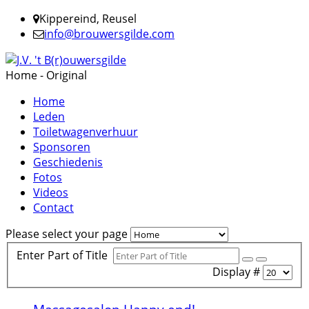
Kippereind, Reusel
info@brouwersgilde.com
Home - Original
Home
Leden
Toiletwagenverhuur
Sponsoren
Geschiedenis
Fotos
Videos
Contact
Please select your page
Enter Part of Title
Display #