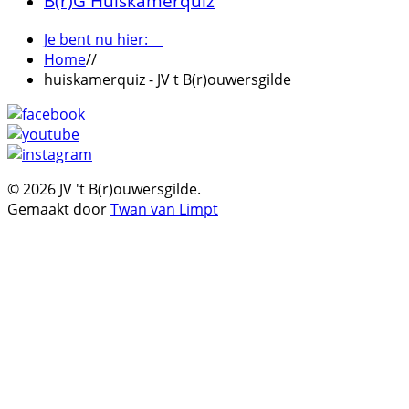
B(r)G Huiskamerquiz
Je bent nu hier:
Home
//
huiskamerquiz - JV t B(r)ouwersgilde
© 2026 JV 't B(r)ouwersgilde.
Gemaakt door
Twan van Limpt