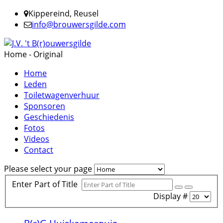
Kippereind, Reusel
info@brouwersgilde.com
Home - Original
Home
Leden
Toiletwagenverhuur
Sponsoren
Geschiedenis
Fotos
Videos
Contact
Please select your page
Enter Part of Title
Display #