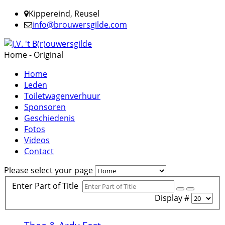
Kippereind, Reusel
info@brouwersgilde.com
Home - Original
Home
Leden
Toiletwagenverhuur
Sponsoren
Geschiedenis
Fotos
Videos
Contact
Please select your page
Enter Part of Title
Display #