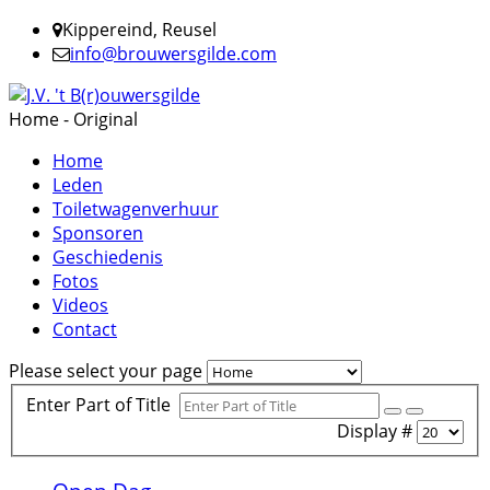
Kippereind, Reusel
info@brouwersgilde.com
Home - Original
Home
Leden
Toiletwagenverhuur
Sponsoren
Geschiedenis
Fotos
Videos
Contact
Please select your page
Enter Part of Title
Display #